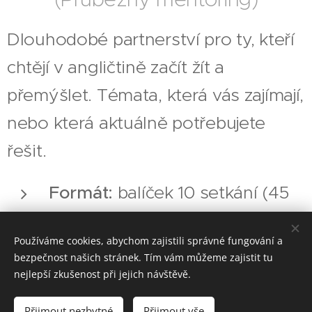
Dlouhodobé partnerství pro ty, kteří
chtějí v angličtině začít žít a
přemýšlet. Témata, která vás zajímají,
nebo která aktuálně potřebujete
řešit.
Formát:
balíček 10 setkání (45
nebo 60 min)
Používáme cookies, abychom zajistili správné fungování a
Kde:
V mé učebně v Jičíně
bezpečnost našich stránek. Tím vám můžeme zajistit tu
nejlepší zkušenost při jejich návštěvě.
nebo online
Přijmout nezbytné
Přijmout vše