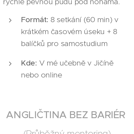
rychle pevnou půdu pod nohama.
Formát:
8 setkání (60 min) v
krátkém časovém úseku + 8
balíčků pro samostudium
Kde:
V mé učebně v Jičíně
nebo online
ANGLIČTINA BEZ BARIÉR
(Průběžný mentoring)