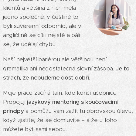
klientů a většina z nich měla
jedno společné: v češtině to
byli suverénní odborníci, ale v
angličtině se cítili nejistě a báli
se, že udělají chybu.
Naší největší bariérou ale většinou není
gramatika ani nedostatečná slovní zásoba.
Je to
strach, že nebudeme dost dobří
.
Moje práce začíná tam, kde končí učebnice.
Propojuji
jazykový mentoring s koučovacími
principy
a pomůžu vám zažít tu obrovskou úlevu,
když zjistíte, že se domluvíte – a že u toho
můžete být sami sebou.