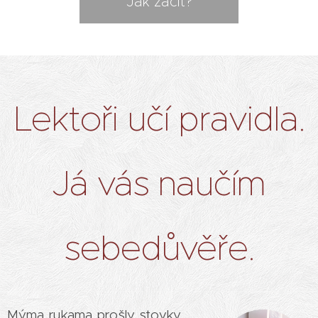
Jak začít?
Lektoři učí pravidla.
Já vás naučím
sebedůvěře.
Mýma rukama prošly stovky