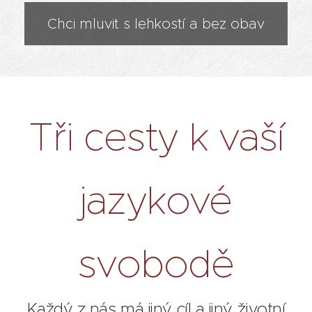
Chci mluvit s lehkostí a bez obav
Tři cesty k vaší
jazykové
svobodě
Každý z nás má jiný cíl a jiný životní