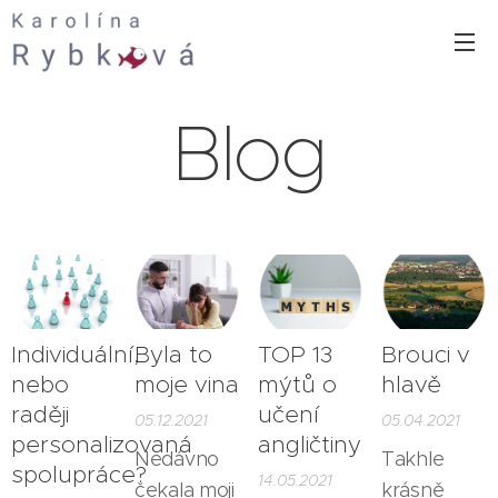
Blog
Individuální,
Byla to
TOP 13
Brouci v
nebo
moje vina
mýtů o
hlavě
raději
učení
05.12.2021
05.04.2021
personalizovaná
angličtiny
Nedávno
Takhle
spolupráce?
14.05.2021
čekala moji
krásně