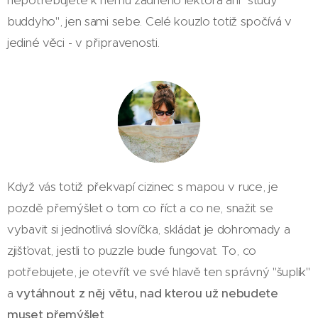
buddyho", jen sami sebe. Celé kouzlo totiž spočívá v
jediné věci - v připravenosti.
Když vás totiž překvapí cizinec s mapou v ruce, je
pozdě přemýšlet o tom co říct a co ne, snažit se
vybavit si jednotlivá slovíčka, skládat je dohromady a
zjišťovat, jestli to puzzle bude fungovat. To, co
potřebujete, je otevřít ve své hlavě ten správný "šuplík"
a
vytáhnout z něj větu, nad kterou už nebudete
muset přemýšlet
.