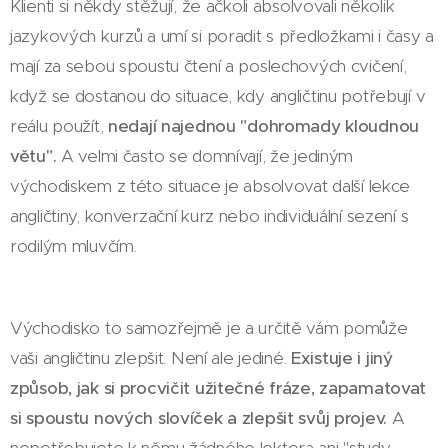
Klienti si někdy stěžují, že ačkoli absolvovali několik
jazykových kurzů a umí si poradit s předložkami i časy a
mají za sebou spoustu čtení a poslechových cvičení,
když se dostanou do situace, kdy angličtinu potřebují v
reálu použít,
nedají najednou "dohromady kloudnou
větu".
A velmi často se domnívají, že jediným
východiskem z této situace je absolvovat další lekce
angličtiny, konverzační kurz nebo individuální sezení s
rodilým mluvčím.
Východisko to samozřejmě je a určitě vám pomůže
vaši angličtinu zlepšit. Není ale jediné.
Existuje i jiný
způsob, jak si procvičit užitečné fráze, zapamatovat
si spoustu nových slovíček a zlepšit svůj projev.
A
nepotřebujete k němu žádného lektora ani "study