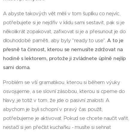
A abyste takových vět měli v tom šuplíku co nejvíc,
potřebujete si je nejdřív v klidu sami sestavit, pak si je
několikrát zopakovat, zafixovat si je a přesunout je do
dlouhodobé paměti, aby byly "ready to use".
A to je
přesně ta činnost, kterou se nemusíte zdržovat na
hodině s lektorem, protože ji zvládnete úplně nejlíp
sami doma.
Problém se vší gramatikou, kterou si během výuky
osvojujeme, a se slovní zásobou, kterou si cpeme do
hlavy, je totiž v tom, že jde o pasivní znalosti. A
abychom je byli schopní v pravý čas použít,
potřebujeme je aktivovat. Pokud se chcete naučit vařit,
nestačí si jen přečíst kuchařku - musíte si sehnat