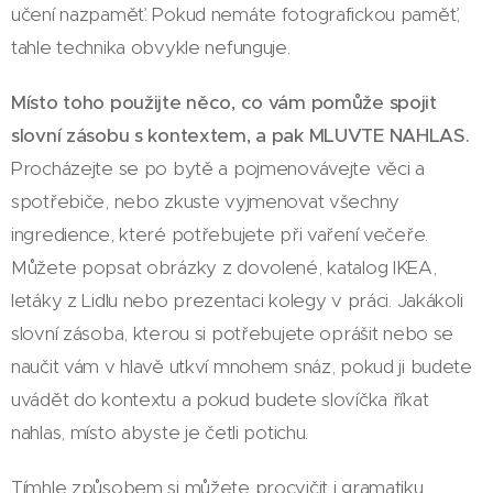
učení nazpaměť. Pokud nemáte fotografickou paměť,
tahle technika obvykle nefunguje.
Místo toho použijte něco, co vám pomůže spojit
slovní zásobu s kontextem, a pak MLUVTE NAHLAS.
Procházejte se po bytě a pojmenovávejte věci a
spotřebiče, nebo zkuste vyjmenovat všechny
ingredience, které potřebujete při vaření večeře.
Můžete popsat obrázky z dovolené, katalog IKEA,
letáky z Lidlu nebo prezentaci kolegy v práci. Jakákoli
slovní zásoba, kterou si potřebujete oprášit nebo se
naučit vám v hlavě utkví mnohem snáz, pokud ji budete
uvádět do kontextu a pokud budete slovíčka říkat
nahlas, místo abyste je četli potichu.
Tímhle způsobem si můžete procvičit i gramatiku.