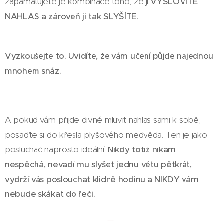
zapamatujete je kombinace toho, že ji
VYSLOVÍTE
NAHLAS a zároveň ji tak SLYŠÍTE.
Vyzkoušejte to. Uvidíte, že vám učení půjde najednou
mnohem snáz.
A pokud vám přijde divné mluvit nahlas sami k sobě,
posaďte si do křesla plyšového medvěda. Ten je jako
posluchač naprosto ideální.
Nikdy totiž nikam
nespěchá, nevadí mu slyšet jednu větu pětkrát,
vydrží vás poslouchat klidně hodinu a NIKDY vám
nebude skákat do řeči.